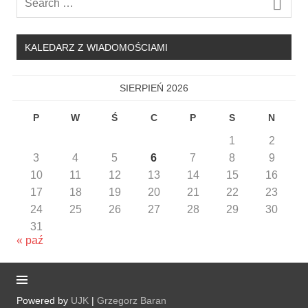
KALEDARZ Z WIADOMOŚCIAMI
SIERPIEŃ 2026
P
W
Ś
C
P
S
N
1
2
3
4
5
6
7
8
9
10
11
12
13
14
15
16
17
18
19
20
21
22
23
24
25
26
27
28
29
30
31
« paź
Powered by
UJK
|
Grzegorz Baran